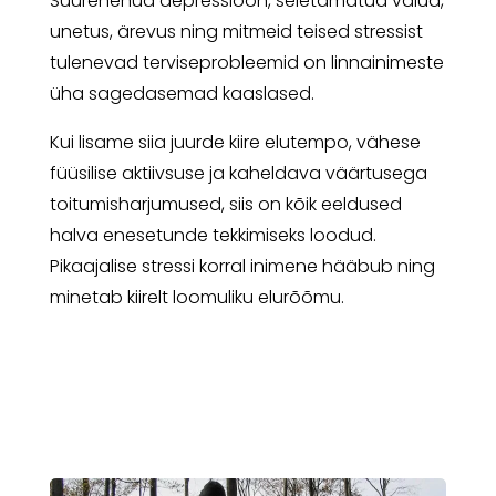
Suurenenud depressioon, seletamatud valud,
unetus, ärevus ning mitmeid teised stressist
tulenevad terviseprobleemid on linnainimeste
üha sagedasemad kaaslased.
Kui lisame siia juurde kiire elutempo, vähese
füüsilise aktiivsuse ja kaheldava väärtusega
toitumisharjumused, siis on kõik eeldused
halva enesetunde tekkimiseks loodud.
Pikaajalise stressi korral inimene hääbub ning
minetab kiirelt loomuliku elurõõmu.