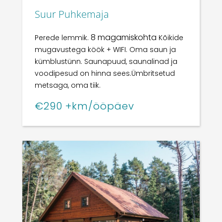
Suur Puhkemaja
8 magamiskohta
Perede lemmik.
Kõikide
mugavustega köök + WIFI. Oma saun ja
kümblustünn.
Saunapuud, saunalinad ja
voodipesud on hinna sees.Ü
mbritsetud
metsaga, oma tiik.
€290 +km/ööpäev