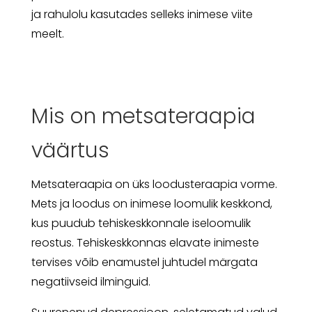
ja rahulolu kasutades selleks inimese viite
meelt.
Mis on metsateraapia
väärtus
Metsateraapia on üks loodusteraapia vorme.
Mets ja loodus on inimese loomulik keskkond,
kus puudub tehiskeskkonnale iseloomulik
reostus. Tehiskeskkonnas elavate inimeste
tervises võib enamustel juhtudel märgata
negatiivseid ilminguid.