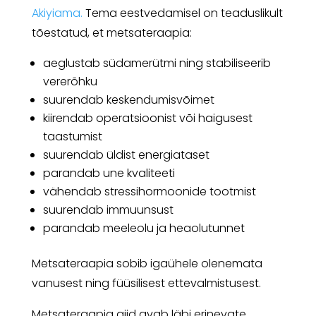
Akiyiama.
Tema eestvedamisel on teaduslikult
tõestatud, et metsateraapia:
aeglustab südamerütmi ning stabiliseerib
vererõhku
suurendab keskendumisvõimet
kiirendab operatsioonist või haigusest
taastumist
suurendab üldist energiataset
parandab une kvaliteeti
vähendab stressihormoonide tootmist
suurendab immuunsust
parandab meeleolu ja heaolutunnet
Metsateraapia sobib igaühele olenemata
vanusest ning füüsilisest ettevalmistusest.
Metsateraapia giid avab läbi erinevate