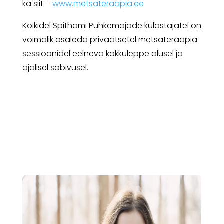
ka siit –
www.metsateraapia.ee
Kõikidel Spithami Puhkemajade külastajatel on
võimalik osaleda privaatsetel metsateraapia
sessioonidel eelneva kokkuleppe alusel ja
ajalisel sobivusel.