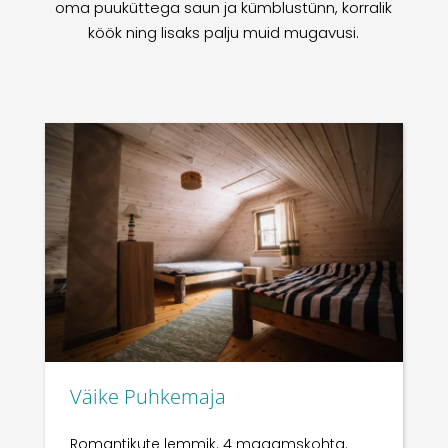
oma puuküttega saun ja kümblustünn, korralik
köök ning lisaks palju muid mugavusi.
Väike Puhkemaja
Romantikute lemmik. 4 magamskohta.