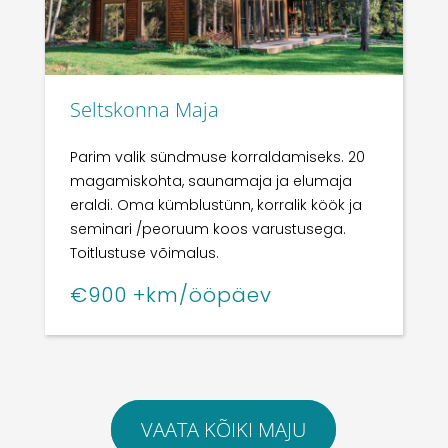
Seltskonna Maja
Parim valik sündmuse korraldamiseks. 20
magamiskohta, saunamaja ja elumaja
eraldi. Oma kümblustünn, korralik köök ja
seminari /peoruum koos varustusega.
Toitlustuse võimalus.
€900 +km/ööpäev
VAATA KÕIKI MAJU