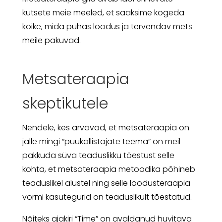
kutsete meie meeled, et saaksime kogeda
kõike, mida puhas loodus ja tervendav mets
meile pakuvad.
Metsateraapia
skeptikutele
Nendele, kes arvavad, et metsateraapia on
jälle mingi “puukallistajate teema” on meil
pakkuda süva teaduslikku tõestust selle
kohta, et metsateraapia metoodika põhineb
teaduslikel alustel ning selle loodusteraapia
vormi kasutegurid on teaduslikult tõestatud.
Näiteks ajakiri “Time” on avaldanud huvitava