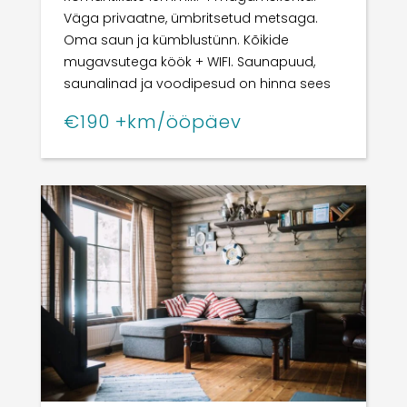
Väga privaatne, ümbritsetud metsaga.
Oma saun ja kümblustünn. Kõikide
mugavsutega köök + WIFI.
Saunapuud,
saunalinad ja voodipesud on hinna sees
€190 +km/ööpäev