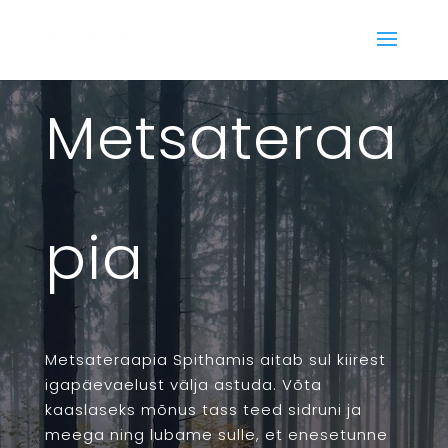
Metsateraa
pia
Metsateraapia Spithamis aitab sul kiirest
igapäevaelust välja astuda. Võta
kaaslaseks mõnus tass teed sidruni ja
meega ning lubame sulle, et enesetunne