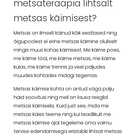
metsateraapia lihtsalt
metsas käimisest?
Metsas on ilmselt käinud kõik eestlased ning
õigupoolest ei erine metsas käimine oluliselt
mingis muus kohas käimisest. Me käime poes,
me käime tööl, me käime metsas, me käime
külas, me käime trennis ja veel paljudes
muudes kohtades midagi tegemas.
Metsas käimise kohta on antud väga palju
häid soovitusi ning meil on lausa reeglid
metsas käimiseks. Kuid just see, mida me
metsas käies teeme ning kui teadlikult me
metsas käimise ajal tegeleme oma vaimu
tervise edendamisega eristabki lihtsat metsas