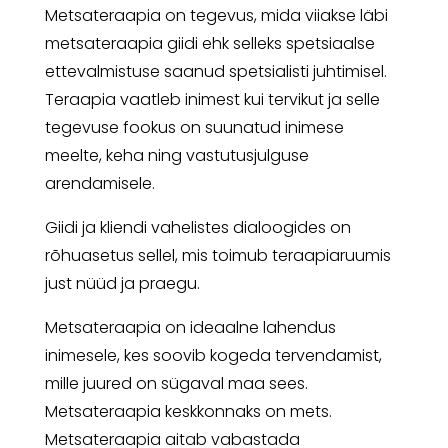
Metsateraapia on tegevus, mida viiakse läbi
metsateraapia giidi ehk selleks spetsiaalse
ettevalmistuse saanud spetsialisti juhtimisel.
Teraapia vaatleb inimest kui tervikut ja selle
tegevuse fookus on suunatud inimese
meelte, keha ning vastutusjulguse
arendamisele.
Giidi ja kliendi vahelistes dialoogides on
rõhuasetus sellel, mis toimub teraapiaruumis
just nüüd ja praegu.
Metsateraapia on ideaalne lahendus
inimesele, kes soovib kogeda tervendamist,
mille juured on sügaval maa sees.
Metsateraapia keskkonnaks on mets.
Metsateraapia aitab vabastada