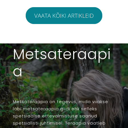
VAATA KÕIKI ARTIKLEID
Metsateraapi
a
Metsateraapia on tegevus, mida viiakse
läbi metsateraapia giidi ehk selleks
spetsiaalse ettevalmistuse saanud
spetsialisti juhtimisel. Teraapia vaatleb