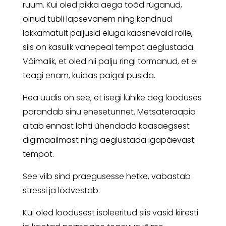
ruum. Kui oled pikka aega tööd rüganud,
olnud tubli lapsevanem ning kandnud
lakkamatult paljusid eluga kaasnevaid rolle,
siis on kasulik vahepeal tempot aeglustada.
Võimalik, et oled nii palju ringi tormanud, et ei
teagi enam, kuidas paigal püsida.
Hea uudis on see, et isegi lühike aeg looduses
parandab sinu enesetunnet. Metsateraapia
aitab ennast lahti ühendada kaasaegsest
digimaailmast ning aeglustada igapäevast
tempot.
See viib sind praegusesse hetke, vabastab
stressi ja lõdvestab.
Kui oled loodusest isoleeritud siis väsid kiiresti