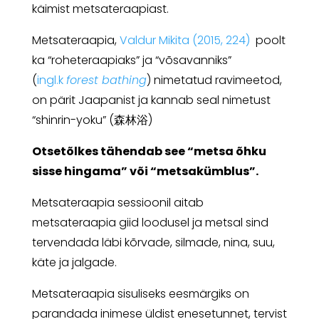
käimist metsateraapiast.
Metsateraapia,
Valdur Mikita (2015, 224)
poolt
ka “roheteraapiaks” ja “võsavanniks”
(
ingl.k
forest bathing
) nimetatud ravimeetod,
on pärit Jaapanist ja kannab seal nimetust
“shinrin-yoku” (森林浴)
Otsetõlkes tähendab see “metsa õhku
sisse hingama” või “metsakümblus”.
Metsateraapia sessioonil aitab
metsateraapia giid loodusel ja metsal sind
tervendada läbi kõrvade, silmade, nina, suu,
käte ja jalgade.
Metsateraapia sisuliseks eesmärgiks on
parandada inimese üldist enesetunnet, tervist