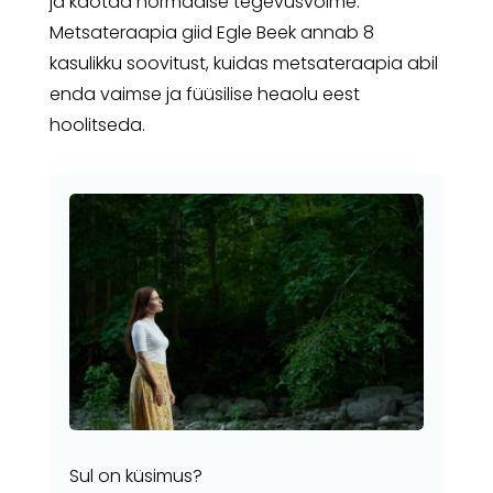
ja kaotad normaalse tegevusvõime.
Metsateraapia giid Egle Beek annab 8
kasulikku soovitust, kuidas metsateraapia abil
enda vaimse ja füüsilise heaolu eest
hoolitseda.
Sul on küsimus?