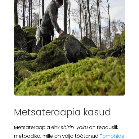
Metsateraapia kasud
Metsateraapia ehk
shirin-yoku
on teaduslik
metoodika, mille on välja töötanud
Tomohide