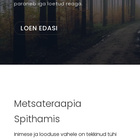
paraneb iga loetud reaga.
LOEN EDASI
Metsateraapia
Spithamis
Inimese ja looduse vahele on tekkinud tühi