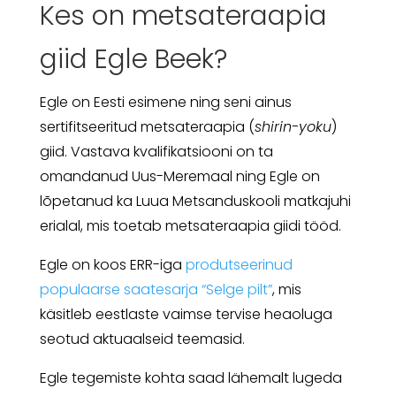
Kes on metsateraapia
giid Egle Beek?
Egle on Eesti esimene ning seni ainus
sertifitseeritud metsateraapia (
shirin-yoku
)
giid. Vastava kvalifikatsiooni on ta
omandanud Uus-Meremaal ning Egle on
lõpetanud ka Luua Metsanduskooli matkajuhi
erialal, mis toetab metsateraapia giidi tööd.
Egle on koos ERR-iga
produtseerinud
populaarse saatesarja “Selge pilt”
, mis
käsitleb eestlaste vaimse tervise heaoluga
seotud aktuaalseid teemasid.
Egle tegemiste kohta saad lähemalt lugeda