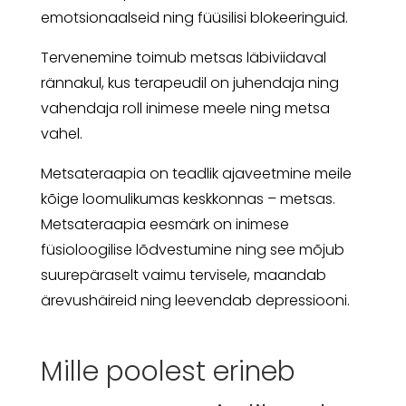
emotsionaalseid ning füüsilisi blokeeringuid.
Tervenemine toimub metsas läbiviidaval
rännakul, kus terapeudil on juhendaja ning
vahendaja roll inimese meele ning metsa
vahel.
Metsateraapia on teadlik ajaveetmine meile
kõige loomulikumas keskkonnas – metsas.
Metsateraapia eesmärk on inimese
füsioloogilise lõdvestumine ning see mõjub
suurepäraselt vaimu tervisele, maandab
ärevushäireid ning leevendab depressiooni.
Mille poolest erineb