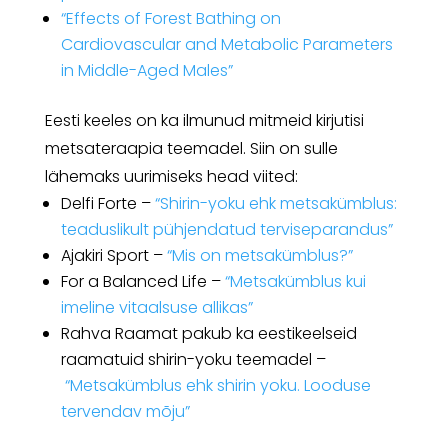
“Effects of Forest Bathing on
Cardiovascular and Metabolic Parameters
in Middle-Aged Males”
Eesti keeles on ka ilmunud mitmeid kirjutisi
metsateraapia teemadel. Siin on sulle
lähemaks uurimiseks head viited:
Delfi Forte –
“Shirin-yoku ehk metsakümblus:
teaduslikult pühjendatud terviseparandus”
Ajakiri Sport –
“Mis on metsakümblus?”
For a Balanced Life –
“Metsakümblus kui
imeline vitaalsuse allikas”
Rahva Raamat pakub ka eestikeelseid
raamatuid shirin-yoku teemadel –
“Metsakümblus ehk shirin yoku. Looduse
tervendav mõju”