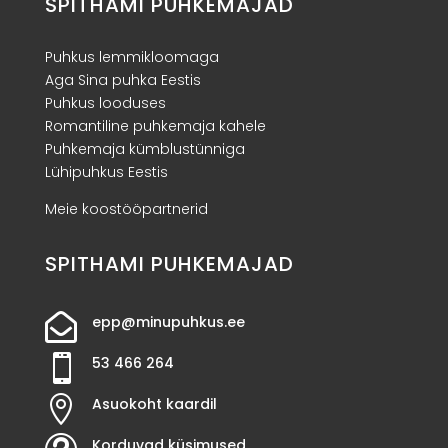
SPITHAMI PUHKEMAJAD
Puhkus lemmikloomaga
Aga Sina puhka Eestis
Puhkus looduses
Romantiline puhkemaja kahele
Puhkemaja kümblustünniga
Lühipuhkus Eestis
Meie koostööpartnerid
SPITHAMI PUHKEMAJAD

epp@minupuhkus.ee

53 466 264

Asuokoht kaardil
Korduvad küsimused