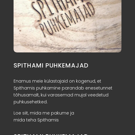
SPITHAMI PUHKEMAJAD
Enamus meie külastajaid on kogenud, et
Spithamis puhkamine parandab enesetunnet
tõhusamalt, kui varasemad mujal veedetud
puhkusehetked.
Loe siit, m
ida me pakume ja
mida teha Spithamis